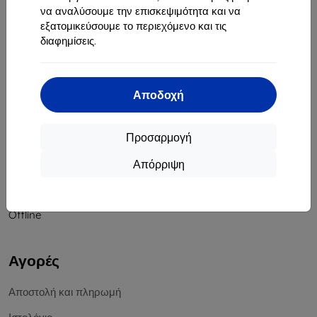
να αναλύσουμε την επισκεψιμότητα και να
Αριθμός Μητρώου Εταιρείας:
46701494
εξατομικεύσουμε το περιεχόμενο και τις
ΑΦΜ ΦΠΑ:
SK2023549671
διαφημίσεις.
Επικοινωνία
Αποδοχή
info@top4mobile.eu
Γράψτε μας
Προσαρμογή
Δευτέρα έως Παρασκευή:
Απόρριψη
Online
8:00 - 16:00
Σάββατο και Κυριακή:
Offline
Αγορές
Αποστολή και πληρωμή