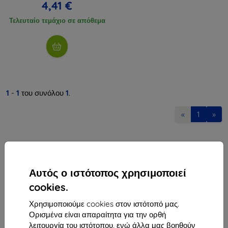
4,41 €
Τελευταίο τεμάχιο σε απόθεμα
1
-
1
του συνόλου
1
.
«
1
»
Αυτός ο ιστότοπος χρησιμοποιεί
cookies.
Shield-Sk s.r.o.
Χρησιμοποιούμε cookies στον ιστότοπό μας.
Οδός Rudolfa Mocka 3750/2A
Ορισμένα είναι απαραίτητα για την ορθή
841 04 Bratislava
λειτουργία του ιστότοπου, ενώ άλλα μας βοηθούν