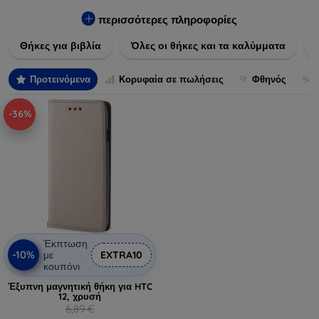
Εξασφαλίστε την απόλυτη προστασία από γρατζουνιές,
πτώσεις και άλλες φθορές, ενώ παράλληλα δίνετε ένα
περισσότερες πληροφορίες
μοναδικό ύφος στις συσκευές σας. Αναβαθμίστε την εμφάνιση
Θήκες για βιβλία
Όλες οι θήκες και τα καλύμματα
και τη διάρκεια ζωής των συσκευών σας με τις κορυφαίες
λύσεις μας σε θήκες και καλύμματα.
Προτεινόμενα
Κορυφαία σε πωλήσεις
Φθηνός
-36%
Έκπτωση
-10%
με
EXTRA10
κουπόνι
Έξυπνη μαγνητική θήκη για HTC
12, χρυσή
6,89 €