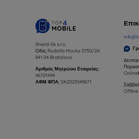
Επικ
info@t
Shield-Sk s.r.o.
Γρ
Οδός Rudolfa Mocka 3750/2A
841 04 Bratislava
Δευτέρ
Παρασκ
Αριθμός Μητρώου Εταιρείας:
Online
46701494
ΑΦΜ ΦΠΑ:
SK2023549671
Σάββατ
Offline