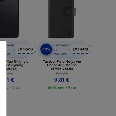
Έκπτωση
Έκπτωση
-10%
ε
EXTRA10
με
EXTRA10
ουπόνι
κουπόνι
TPU Plyo Θήκη για
Tactical Field Notes για
 400 Διαφανές
Honor 400 Μαύρο
7983126832)
(57983126828)
10,90 €
10,90 €
9,81 €
9,81 €
έσιμο > 5 τεμ
Διαθέσιμο > 5 τεμ