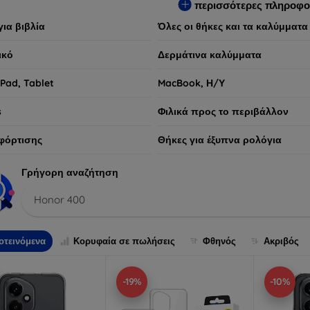
περισσότερες πληροφο
για βιβλία
Όλες οι θήκες και τα καλύμματα
ικό
Δερμάτινα καλύμματα
iPad, Tablet
MacBook, Η/Υ
s
Φιλικά προς το περιβάλλον
φόρτισης
Θήκες για έξυπνα ρολόγια
Γρήγορη αναζήτηση
Honor 400
οτεινόμενα
Κορυφαία σε πωλήσεις
Φθηνός
Ακριβός
-19%
-10%