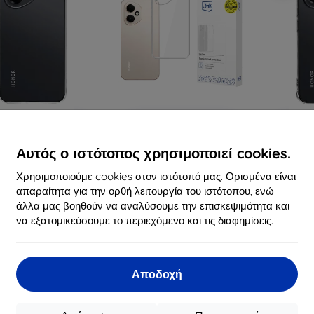
Έκπτωση
Έκπτωση
%
-10%
-10%
με
EXTRA10
με
EXTRA10
μ
κουπόνι
κουπόνι
κ
Αυτός ο ιστότοπος χρησιμοποιεί cookies.
actical TPU Θήκη
Θήκη 3mk Clear Case για
Tactical 
Χρησιμοποιούμε cookies στον ιστότοπό μας. Ορισμένα είναι
ασίας για Honor 400
Honor 400
Honor
Διαφανής
(5
9,90 €
απαραίτητα για την ορθή λειτουργία του ιστότοπου, ενώ
10,90 €
8,01 €
άλλα μας βοηθούν να αναλύσουμε την επισκεψιμότητα και
9,81 €
να εξατομικεύσουμε το περιεχόμενο και τις διαφημίσεις.
Τελευταίο τεμάχιο σε
ιαθέσιμο > 5 τεμ
Διαθ
απόθεμα
Αποδοχή