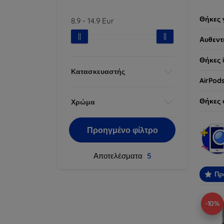
Θήκες 
8.9
-
14.9
Eur
Αυθεντ
Θήκες 
Κατασκευαστής
AirPod
Θήκες 
Χρώμα
Προηγμένο φίλτρο
Αποτελέσματα
5
Πρ
-10%