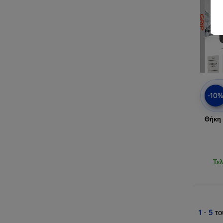
-10
Θήκη 
Τελ
1
-
5
το