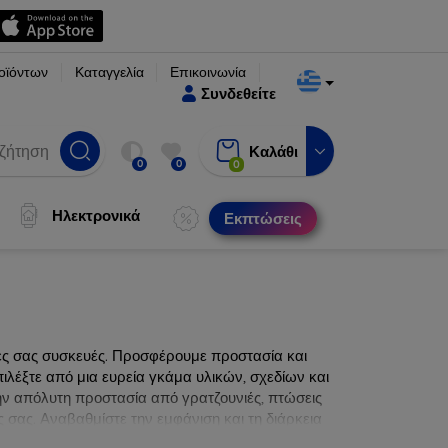
οϊόντων
Καταγγελία
Επικοινωνία
Συνδεθείτε
Καλάθι
0
0
0
Ηλεκτρονικά
Εκπτώσεις
νες σας συσκευές. Προσφέρουμε προστασία και
ιλέξτε από μια ευρεία γκάμα υλικών, σχεδίων και
ην απόλυτη προστασία από γρατζουνιές, πτώσεις
 σας. Αναβαθμίστε την εμφάνιση και τη διάρκεια
ατα.