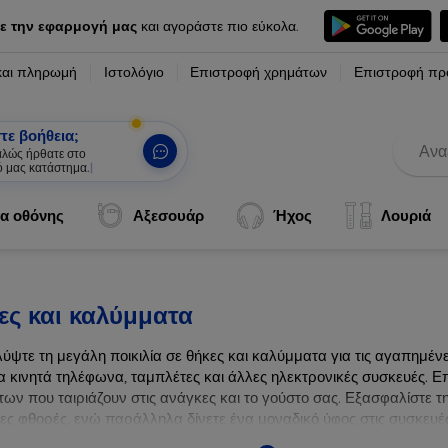
ε την εφαρμογή μας
και αγοράστε πιο εύκολα.
και πληρωμή
Ιστολόγιο
Επιστροφή χρημάτων
Επιστροφή πρ
τε βοήθεια;
καλώς ήρθατε στο
ό μας κατάστημα.
|
α οθόνης
Αξεσουάρ
Ήχος
Λουριά
ες και καλύμματα
ύψτε τη μεγάλη ποικιλία σε θήκες και καλύμματα για τις αγαπημέ
α κινητά τηλέφωνα, ταμπλέτες και άλλες ηλεκτρονικές συσκευές. Επ
ων που ταιριάζουν στις ανάγκες και το γούστο σας. Εξασφαλίστε τ
λες φθορές, ενώ παράλληλα δίνετε ένα μοναδικό ύφος στις συσκευές
ων συσκευών σας με τις κορυφαίες λύσεις μας σε θήκες και καλύμμ