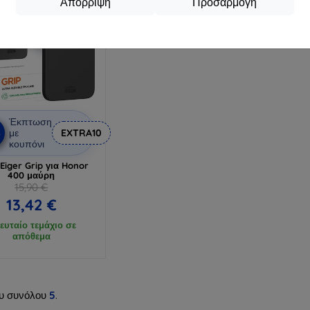
Απόρριψη
Προσαρμογή
Έκπτωση
%
με
EXTRA10
κουπόνι
Eiger Grip για Honor
400 μαύρη
15,90 €
13,42 €
ευταίο τεμάχιο σε
απόθεμα
υ συνόλου
5
.