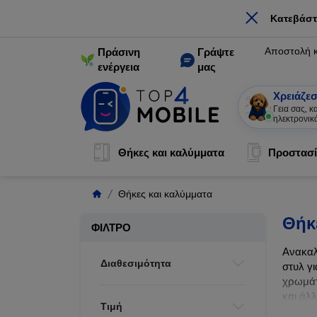
×
Κατεβάστ
Αποστολή 
Πράσινη
Γράψτε
ενέργεια
μας
Χρειάζεσ
Γεια σας, 
ηλεκτρονικ
Θήκες και καλύμματα
Προστασί
Θήκες και καλύμματα
Θήκ
ΦΊΛΤΡΟ
Ανακαλ
Διαθεσιμότητα
στυλ γι
χρωμάτ
και άλ
Τιμή
ζωής τ