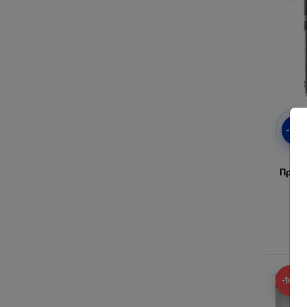
-10
T
Προστ
Δ
-16%