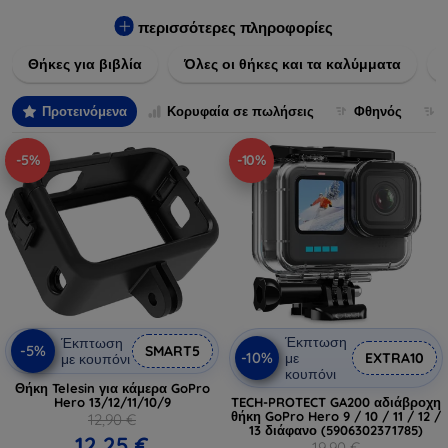
Εξασφαλίστε την απόλυτη προστασία από γρατζουνιές,
πτώσεις και άλλες φθορές, ενώ παράλληλα δίνετε ένα
περισσότερες πληροφορίες
μοναδικό ύφος στις συσκευές σας. Αναβαθμίστε την εμφάνιση
Θήκες για βιβλία
Όλες οι θήκες και τα καλύμματα
και τη διάρκεια ζωής των συσκευών σας με τις κορυφαίες
λύσεις μας σε θήκες και καλύμματα.
Προτεινόμενα
Κορυφαία σε πωλήσεις
Φθηνός
-5%
-10%
Έκπτωση
Έκπτωση
-5%
SMART5
-10%
με
EXTRA10
με κουπόνι
κουπόνι
Θήκη Telesin για κάμερα GoPro
Hero 13/12/11/10/9
TECH-PROTECT GA200 αδιάβροχη
θήκη GoPro Hero 9 / 10 / 11 / 12 /
12,90 €
13 διάφανο (5906302371785)
12,25 €
19,90 €