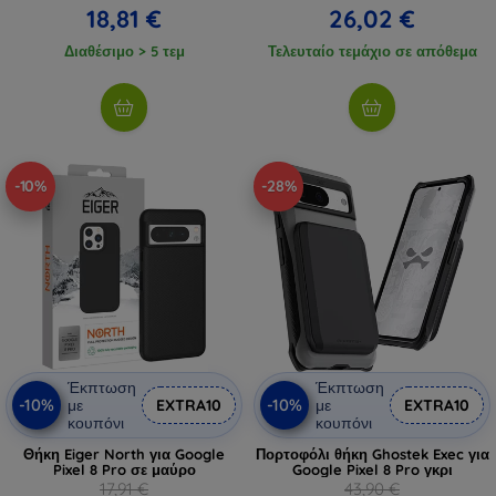
18,81 €
26,02 €
Διαθέσιμο > 5 τεμ
Τελευταίο τεμάχιο σε απόθεμα
-10%
-28%
Έκπτωση
Έκπτωση
-10%
-10%
με
EXTRA10
με
EXTRA10
κουπόνι
κουπόνι
Θήκη Eiger North για Google
Πορτοφόλι θήκη Ghostek Exec για
Pixel 8 Pro σε μαύρο
Google Pixel 8 Pro γκρι
17,91 €
43,90 €