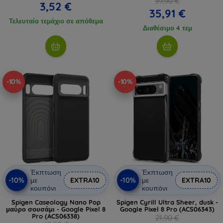
39,90 €
3,52 €
35,91 €
Τελευταίο τεμάχιο σε απόθεμα
Διαθέσιμο 4 τεμ
-10%
-10%
Έκπτωση
Έκπτωση
-10%
-10%
με
EXTRA10
με
EXTRA10
κουπόνι
κουπόνι
Spigen Caseology Nano Pop
Spigen Cyrill Ultra Sheer, dusk -
μαύρο σουσάμι - Google Pixel 8
Google Pixel 8 Pro (ACS06343)
Pro (ACS06338)
21,90 €