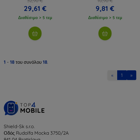
32,90 €
10,90 €
29,61 €
9,81 €
Διαθέσιμο > 5 τεμ
Διαθέσιμο > 5 τεμ
1
-
18
του συνόλου
18
.
«
1
»
Shield-Sk s.r.o.
Οδός Rudolfa Mocka 3750/2A
841 04 Bratislava