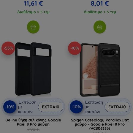
11,61 €
8,01 €
Διαθέσιμο > 5 τεμ
Διαθέσιμο > 5 τεμ
-55%
-10%
Έκπτωση
Έκπτωση
-10%
-10%
με
EXTRA10
με
EXTRA10
κουπόνι
κουπόνι
Beline θήκη σιλικόνης Google
Spigen Caseology Parallax ματ
Pixel 8 Pro μαύρη
μαύρο - Google Pixel 8 Pro
(ACS06335)
7,90 €