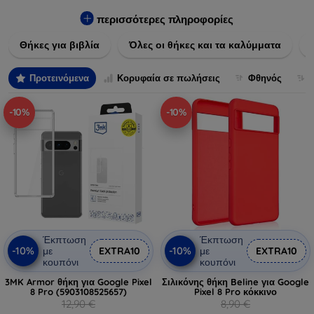
Εξασφαλίστε την απόλυτη προστασία από γρατζουνιές,
πτώσεις και άλλες φθορές, ενώ παράλληλα δίνετε ένα
περισσότερες πληροφορίες
μοναδικό ύφος στις συσκευές σας. Αναβαθμίστε την εμφάνιση
Θήκες για βιβλία
Όλες οι θήκες και τα καλύμματα
και τη διάρκεια ζωής των συσκευών σας με τις κορυφαίες
λύσεις μας σε θήκες και καλύμματα.
Προτεινόμενα
Κορυφαία σε πωλήσεις
Φθηνός
-10%
-10%
Έκπτωση
Έκπτωση
-10%
-10%
με
EXTRA10
με
EXTRA10
κουπόνι
κουπόνι
3MK Armor θήκη για Google Pixel
Σιλικόνης θήκη Beline για Google
8 Pro (5903108525657)
Pixel 8 Pro κόκκινο
12,90 €
8,90 €