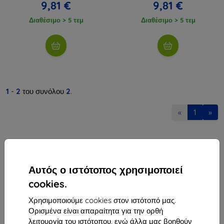
9,81 €
9,81 €
Διαθέσιμο > 5 τεμ
Διαθέσιμο > 5 τεμ
1
-
2
του συνόλου
2
.
«
1
»
Αυτός ο ιστότοπος χρησιμοποιεί
cookies.
Shield-Sk s.r.o.
Χρησιμοποιούμε cookies στον ιστότοπό μας.
Οδός Rudolfa Mocka 3750/2A
Ορισμένα είναι απαραίτητα για την ορθή
841 04 Bratislava
λειτουργία του ιστότοπου, ενώ άλλα μας βοηθούν