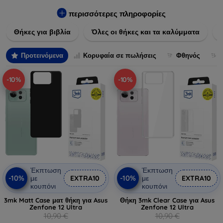
Εξασφαλίστε την απόλυτη προστασία από γρατζουνιές,
πτώσεις και άλλες φθορές, ενώ παράλληλα δίνετε ένα
περισσότερες πληροφορίες
μοναδικό ύφος στις συσκευές σας. Αναβαθμίστε την εμφάνιση
Θήκες για βιβλία
Όλες οι θήκες και τα καλύμματα
και τη διάρκεια ζωής των συσκευών σας με τις κορυφαίες
λύσεις μας σε θήκες και καλύμματα.
Προτεινόμενα
Κορυφαία σε πωλήσεις
Φθηνός
-10%
-10%
Έκπτωση
Έκπτωση
-10%
-10%
με
EXTRA10
με
EXTRA10
κουπόνι
κουπόνι
3mk Matt Case ματ θήκη για Asus
Θήκη 3mk Clear Case για Asus
Zenfone 12 Ultra
Zenfone 12 Ultra
10,90 €
10,90 €