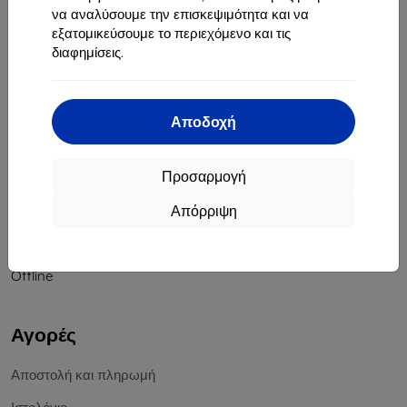
να αναλύσουμε την επισκεψιμότητα και να
Αριθμός Μητρώου Εταιρείας:
46701494
εξατομικεύσουμε το περιεχόμενο και τις
ΑΦΜ ΦΠΑ:
SK2023549671
διαφημίσεις.
Επικοινωνία
Αποδοχή
info@top4mobile.eu
Γράψτε μας
Προσαρμογή
Δευτέρα έως Παρασκευή:
Απόρριψη
Online
8:00 - 16:00
Σάββατο και Κυριακή:
Offline
Αγορές
Αποστολή και πληρωμή