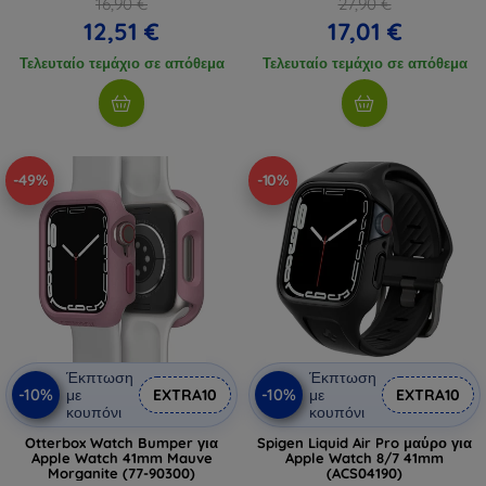
16,90 €
27,90 €
12,51 €
17,01 €
Τελευταίο τεμάχιο σε απόθεμα
Τελευταίο τεμάχιο σε απόθεμα
-49%
-10%
Έκπτωση
Έκπτωση
-10%
-10%
με
EXTRA10
με
EXTRA10
κουπόνι
κουπόνι
Otterbox Watch Bumper για
Spigen Liquid Air Pro μαύρο για
Apple Watch 41mm Mauve
Apple Watch 8/7 41mm
Morganite (77-90300)
(ACS04190)