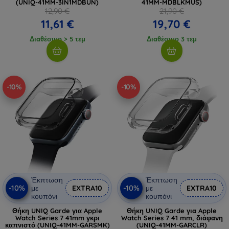
(UNIQ-41MM-3IN1MDBUN)
41MM-MDBLKMUS)
12,90 €
21,90 €
11,61 €
19,70 €
Διαθέσιμο > 5 τεμ
Διαθέσιμο 3 τεμ
-10%
-10%
Έκπτωση
Έκπτωση
-10%
-10%
με
EXTRA10
με
EXTRA10
κουπόνι
κουπόνι
Θήκη UNIQ Garde για Apple
Θήκη UNIQ Garde για Apple
Watch Series 7 41mm γκρι
Watch Series 7 41 mm, διάφανη
καπνιστό (UNIQ-41MM-GARSMK)
(UNIQ-41MM-GARCLR)