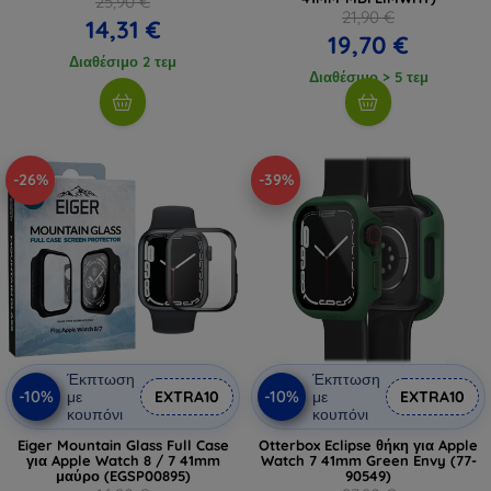
25,90 €
21,90 €
14,31 €
19,70 €
Διαθέσιμο 2 τεμ
Διαθέσιμο > 5 τεμ
-26%
-39%
Έκπτωση
Έκπτωση
-10%
-10%
με
EXTRA10
με
EXTRA10
κουπόνι
κουπόνι
Eiger Mountain Glass Full Case
Otterbox Eclipse θήκη για Apple
για Apple Watch 8 / 7 41mm
Watch 7 41mm Green Envy (77-
μαύρο (EGSP00895)
90549)