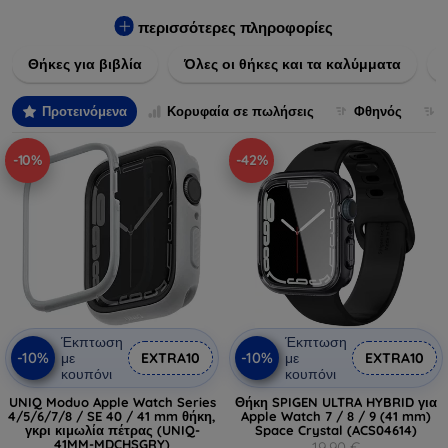
Εξασφαλίστε την απόλυτη προστασία από γρατζουνιές,
πτώσεις και άλλες φθορές, ενώ παράλληλα δίνετε ένα
περισσότερες πληροφορίες
μοναδικό ύφος στις συσκευές σας. Αναβαθμίστε την εμφάνιση
Θήκες για βιβλία
Όλες οι θήκες και τα καλύμματα
και τη διάρκεια ζωής των συσκευών σας με τις κορυφαίες
λύσεις μας σε θήκες και καλύμματα.
Προτεινόμενα
Κορυφαία σε πωλήσεις
Φθηνός
-10%
-42%
Έκπτωση
Έκπτωση
-10%
-10%
με
EXTRA10
με
EXTRA10
κουπόνι
κουπόνι
UNIQ Moduo Apple Watch Series
Θήκη SPIGEN ULTRA HYBRID για
4/5/6/7/8 / SE 40 / 41 mm θήκη,
Apple Watch 7 / 8 / 9 (41 mm)
γκρι κιμωλία πέτρας (UNIQ-
Space Crystal (ACS04614)
41MM-MDCHSGRY)
19,90 €