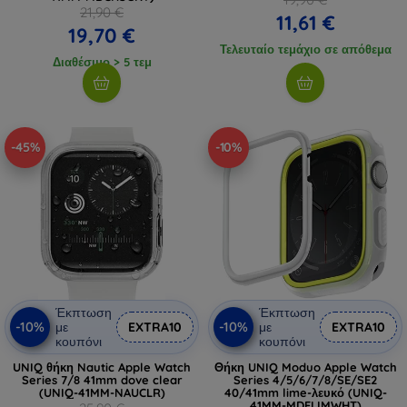
21,90 €
11,61 €
19,70 €
Τελευταίο τεμάχιο σε απόθεμα
Διαθέσιμο > 5 τεμ
-45%
-10%
Έκπτωση
Έκπτωση
-10%
-10%
με
EXTRA10
με
EXTRA10
κουπόνι
κουπόνι
UNIQ θήκη Nautic Apple Watch
Θήκη UNIQ Moduo Apple Watch
Series 7/8 41mm dove clear
Series 4/5/6/7/8/SE/SE2
(UNIQ-41MM-NAUCLR)
40/41mm lime-λευκό (UNIQ-
41MM-MDFLIMWHT)