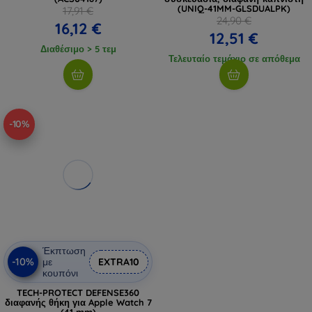
(UNIQ-41MM-GLSDUALPK)
17,91 €
24,90 €
16,12 €
12,51 €
Διαθέσιμο > 5 τεμ
Τελευταίο τεμάχιο σε απόθεμα
-10%
Έκπτωση
-10%
με
EXTRA10
κουπόνι
TECH-PROTECT DEFENSE360
διαφανής θήκη για Apple Watch 7
(41 mm)