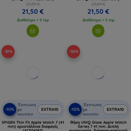
23,89 €
23,89 €
21,50 €
21,50 €
Διαθέσιμο > 5 τεμ
Διαθέσιμο > 5 τεμ
-10%
-50%
Έκπτωση
Έκπτωση
-10%
-10%
με
EXTRA10
με
EXTRA10
κουπόνι
κουπόνι
SPIGEN Thin Fit Apple Watch 7 (41
Θήκη UNIQ Glase Apple Watch
mm) κρυστάλλινα διαφανές
Series 7 41 mm. Διπλή
(ACS04187)
συσκευασία, διάφανη-καπνιστή