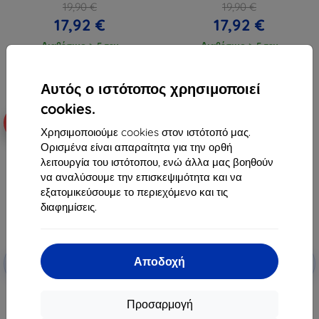
19,90 €
19,90 €
17,92 €
17,92 €
Διαθέσιμο > 5 τεμ
Διαθέσιμο > 5 τεμ
Αυτός ο ιστότοπος χρησιμοποιεί
cookies.
-10%
-10%
Χρησιμοποιούμε cookies στον ιστότοπό μας.
Ορισμένα είναι απαραίτητα για την ορθή
λειτουργία του ιστότοπου, ενώ άλλα μας βοηθούν
να αναλύσουμε την επισκεψιμότητα και να
εξατομικεύσουμε το περιεχόμενο και τις
διαφημίσεις.
Έκπτωση
Έκπτωση
Αποδοχή
-10%
-10%
με
EXTRA10
με
EXTRA10
κουπόνι
κουπόνι
3MK FlexibleGlass Lite Samsung
Θήκη UNIQ Valencia για Apple
Προσαρμογή
Galaxy M53 5G M536 υβριδικό
Watch Series 4/5/6/7/SE 40/41
θερμού γυαλιού Lite
mm, γραφίτης (UNIQ-41MM-