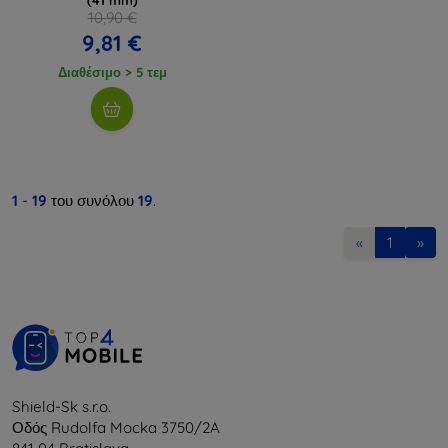
10,90 €
9,81 €
Διαθέσιμο > 5 τεμ
1
-
19
του συνόλου
19
.
«
1
»
Shield-Sk s.r.o.
Οδός Rudolfa Mocka 3750/2A