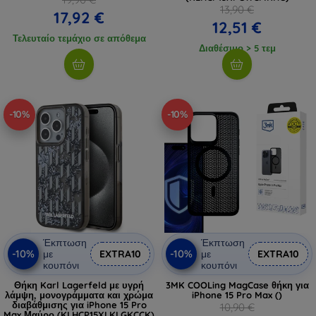
13,90 €
17,92 €
12,51 €
Τελευταίο τεμάχιο σε απόθεμα
Διαθέσιμο > 5 τεμ
-10%
-10%
Έκπτωση
Έκπτωση
-10%
-10%
με
EXTRA10
με
EXTRA10
κουπόνι
κουπόνι
Θήκη Karl Lagerfeld με υγρή
3MK COOLing MagCase θήκη για
λάμψη, μονογράμματα και χρώμα
iPhone 15 Pro Max ()
διαβάθμισης για iPhone 15 Pro
10,90 €
Max Μαύρο (KLHCP15XLKLGKCCK)