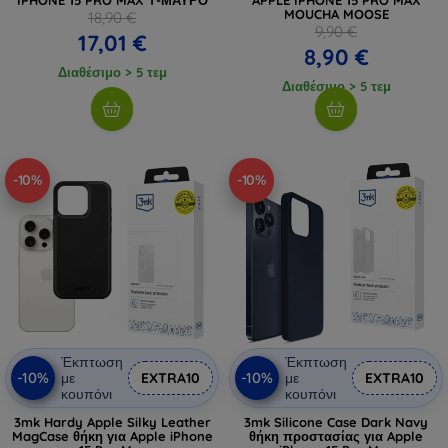
MOUCHA MOOSE
18,90 €
9,90 €
17,01 €
8,90 €
Διαθέσιμο > 5 τεμ
Διαθέσιμο > 5 τεμ
-10%
-10%
Έκπτωση
Έκπτωση
-10%
-10%
με
EXTRA10
με
EXTRA10
κουπόνι
κουπόνι
3mk Hardy Apple Silky Leather
3mk Silicone Case Dark Navy
MagCase θήκη για Apple iPhone
θήκη προστασίας για Apple