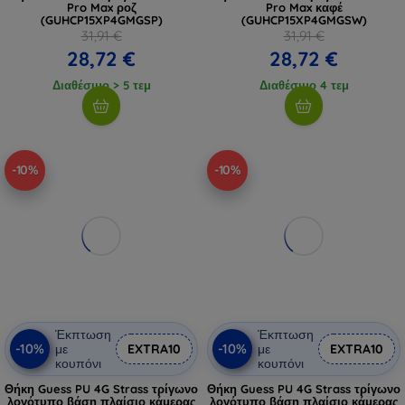
Pro Max ροζ
Pro Max καφέ
(GUHCP15XP4GMGSP)
(GUHCP15XP4GMGSW)
31,91 €
31,91 €
28,72 €
28,72 €
Διαθέσιμο > 5 τεμ
Διαθέσιμο 4 τεμ
-10%
-10%
Έκπτωση
Έκπτωση
-10%
-10%
με
EXTRA10
με
EXTRA10
κουπόνι
κουπόνι
Θήκη Guess PU 4G Strass τρίγωνο
Θήκη Guess PU 4G Strass τρίγωνο
λογότυπο βάση πλαίσιο κάμερας
λογότυπο βάση πλαίσιο κάμερας