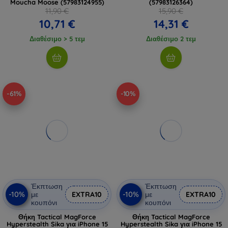
Moucha Moose (57983124955)
(57983126364)
11,90 €
15,90 €
10,71 €
14,31 €
Διαθέσιμο > 5 τεμ
Διαθέσιμο 2 τεμ
-61%
-10%
Έκπτωση
Έκπτωση
-10%
-10%
με
EXTRA10
με
EXTRA10
κουπόνι
κουπόνι
Θήκη Tactical MagForce
Θήκη Tactical MagForce
Hyperstealth Sika για iPhone 15
Hyperstealth Sika για iPhone 15