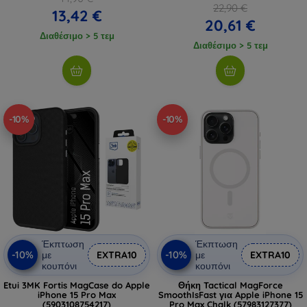
22,90 €
13,42 €
20,61 €
Διαθέσιμο > 5 τεμ
Διαθέσιμο > 5 τεμ
-10%
-10%
Έκπτωση
Έκπτωση
-10%
-10%
με
EXTRA10
με
EXTRA10
κουπόνι
κουπόνι
Etui 3MK Fortis MagCase do Apple
Θήκη Tactical MagForce
iPhone 15 Pro Max
SmoothIsFast για Apple iPhone 15
(5903108754217)
Pro Max Chalk (57983127377)