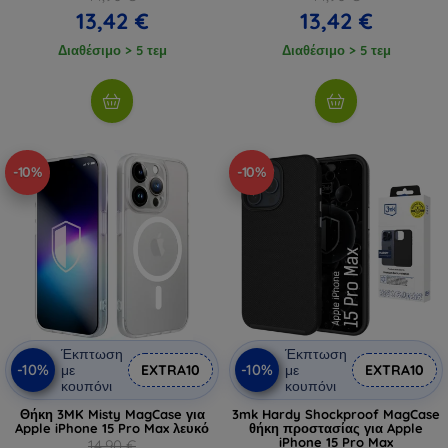
13,42 €
13,42 €
Διαθέσιμο > 5 τεμ
Διαθέσιμο > 5 τεμ
-10%
-10%
Έκπτωση
Έκπτωση
-10%
-10%
με
EXTRA10
με
EXTRA10
κουπόνι
κουπόνι
Θήκη 3MK Misty MagCase για
3mk Hardy Shockproof MagCase
Apple iPhone 15 Pro Max λευκό
θήκη προστασίας για Apple
iPhone 15 Pro Max
14,90 €