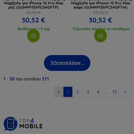
MagSafe για iPhone 15 Pro Max
MagSafe για iPhone 15 Pro Max
ροζ (GUHMP15XPCS4GPTP)
καφέ (GUHMP15XPCS4GPTW)
33,90 €
33,90 €
30,52 €
30,52 €
Διαθέσιμο > 5 τεμ
Τελευταίο τεμάχιο σε απόθεμα
30
επιπλέον...
1
-
30
του συνόλου
371
.
2
3
4
13
»
«
1
…