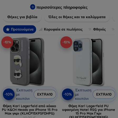
Εξασφαλίστε την απόλυτη προστασία από γρατζουνιές,
πτώσεις και άλλες φθορές, ενώ παράλληλα δίνετε ένα
περισσότερες πληροφορίες
μοναδικό ύφος στις συσκευές σας. Αναβαθμίστε την εμφάνιση
Θήκες για βιβλία
Όλες οι θήκες και τα καλύμματα
και τη διάρκεια ζωής των συσκευών σας με τις κορυφαίες
λύσεις μας σε θήκες και καλύμματα.
Προτεινόμενα
Κορυφαία σε πωλήσεις
Φθηνός
-10%
-10%
Έκπτωση
Έκπτωση
-10%
-10%
με
EXTRA10
με
EXTRA10
κουπόνι
κουπόνι
Θήκη Karl Lagerfeld από κόκκο
Θήκη Karl Lagerfeld PU
PU K&CH Heads για iPhone 15 Pro
υφασμένη Hotel RSG για iPhone
Max γκρι (KLHCP15XPSFDHPG)
15 Pro Max Γκρι
(KLHCP15XPGWCMKHG)
19,90 €