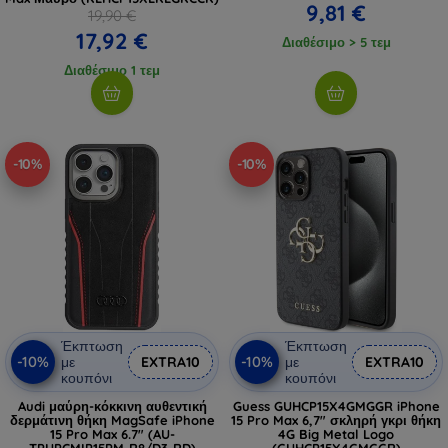
9,81 €
19,90 €
17,92 €
Διαθέσιμο > 5 τεμ
Διαθέσιμο 1 τεμ
-10%
-10%
Έκπτωση
Έκπτωση
-10%
-10%
με
EXTRA10
με
EXTRA10
κουπόνι
κουπόνι
Audi μαύρη-κόκκινη αυθεντική
Guess GUHCP15X4GMGGR iPhone
δερμάτινη θήκη MagSafe iPhone
15 Pro Max 6,7" σκληρή γκρι θήκη
15 Pro Max 6.7" (AU-
4G Big Metal Logo
TPUPCMIP15PM-R8/D3-RD)
(GUHCP15X4GMGGR)