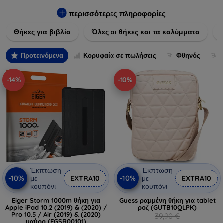
Εξασφαλίστε την απόλυτη προστασία από γρατζουνιές,
πτώσεις και άλλες φθορές, ενώ παράλληλα δίνετε ένα
περισσότερες πληροφορίες
μοναδικό ύφος στις συσκευές σας. Αναβαθμίστε την εμφάνιση
Θήκες για βιβλία
Όλες οι θήκες και τα καλύμματα
και τη διάρκεια ζωής των συσκευών σας με τις κορυφαίες
λύσεις μας σε θήκες και καλύμματα.
Προτεινόμενα
Κορυφαία σε πωλήσεις
Φθηνός
-14%
-10%
Έκπτωση
Έκπτωση
-10%
-10%
με
EXTRA10
με
EXTRA10
κουπόνι
κουπόνι
Eiger Storm 1000m θήκη για
Guess ραμμένη θήκη για tablet
Apple iPad 10.2 (2019) & (2020) /
ροζ (GUTB10QLPK)
Pro 10.5 / Air (2019) & (2020)
39,90 €
μαύρο (EGSR00101)