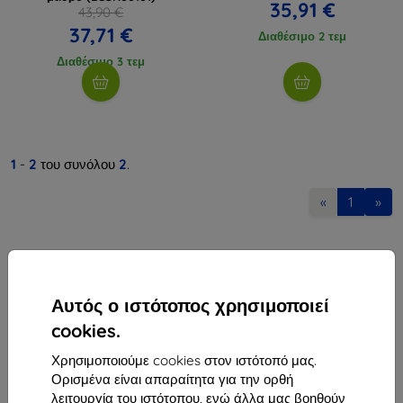
35,91 €
43,90 €
37,71 €
Διαθέσιμο 2 τεμ
Διαθέσιμο 3 τεμ
1
-
2
του συνόλου
2
.
«
1
»
Αυτός ο ιστότοπος χρησιμοποιεί
cookies.
Shield-Sk s.r.o.
Χρησιμοποιούμε cookies στον ιστότοπό μας.
Οδός Rudolfa Mocka 3750/2A
Ορισμένα είναι απαραίτητα για την ορθή
841 04 Bratislava
λειτουργία του ιστότοπου, ενώ άλλα μας βοηθούν