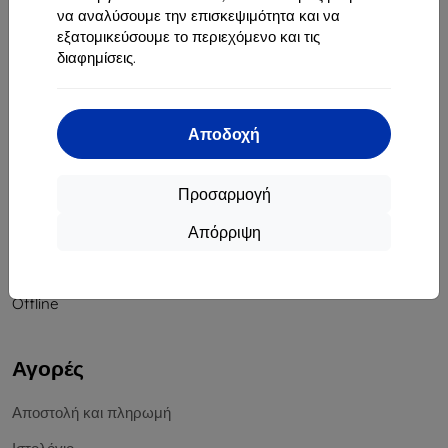
να αναλύσουμε την επισκεψιμότητα και να
Αριθμός Μητρώου Εταιρείας:
46701494
εξατομικεύσουμε το περιεχόμενο και τις
ΑΦΜ ΦΠΑ:
SK2023549671
διαφημίσεις.
Επικοινωνία
Αποδοχή
info@top4mobile.eu
Γράψτε μας
Προσαρμογή
Δευτέρα έως Παρασκευή:
Απόρριψη
Online
8:00 - 16:00
Σάββατο και Κυριακή:
Offline
Αγορές
Αποστολή και πληρωμή