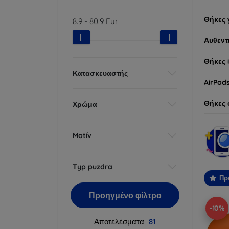
Θήκες 
8.9
-
80.9
Eur
Αυθεντ
Θήκες 
Κατασκευαστής
AirPod
Θήκες 
Χρώμα
Motív
Typ puzdra
Πρ
Προηγμένο φίλτρο
-10%
Αποτελέσματα
81