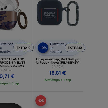
Έκπτωση
Έκπτωση
-10%
ε
EXTRA10
με
EXTRA10
ουπόνι
κουπόνι
ROTECT LAMANO
Θήκη σιλικόνης Red Bull για
IRPODS 4 VELVET
AirPods 4 Navy (RBA4SIVSV)
(5906302352524)
20,89 €
11,90 €
18,81 €
0,71 €
Διαθέσιμο > 5 τεμ
έσιμο > 5 τεμ
-10%