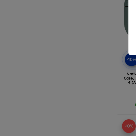
-10
Nati
Case, 
4 (
-10%