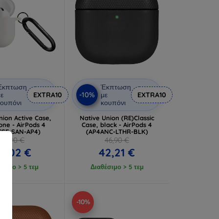
Έκπτωση
Έκπτωση
-10%
ε
EXTRA10
με
EXTRA10
ουπόνι
κουπόνι
nion Active Case,
Native Union (RE)Classic
one - AirPods 4
Case, black - AirPods 4
CSE-SAN-AP4)
(AP4ANC-LTHR-BLK)
28,90 €
46,90 €
6,02 €
42,21 €
έσιμο > 5 τεμ
Διαθέσιμο > 5 τεμ
-10%