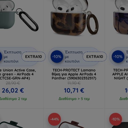
Έκπτωση
Έκπτωση
%
-10%
-10%
με
EXTRA10
με
EXTRA10
μ
κουπόνι
κουπόνι
κ
e Union Active Case,
TECH-PROTECT Lamano
TECH-P
e green - AirPods 4
θήκη για Apple AirPods 4
APPLE A
ACTCSE-GRN-AP4)
Panther (5906302352517)
NIGHT 
28,90 €
11,90 €
26,02 €
10,71 €
1
Διαθέσιμο 2 τεμ
Διαθέσιμο > 5 τεμ
Διαθ
-44%
-10%