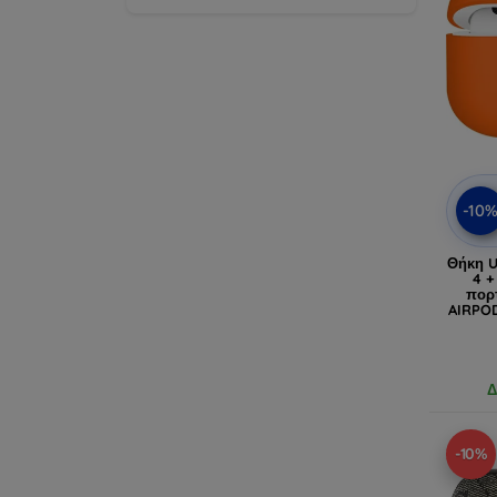
-10
Θήκη U
4 +
πορ
AIRPO
Δ
-10%