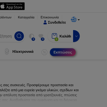
οϊόντων
Καταγγελία
Επικοινωνία
Συνδεθείτε
Καλάθι
0
0
0
Ηλεκτρονικά
Εκπτώσεις
νες σας συσκευές. Προσφέρουμε προστασία και
ιλέξτε από μια ευρεία γκάμα υλικών, σχεδίων και
ην απόλυτη προστασία από γρατζουνιές, πτώσεις
 σας. Αναβαθμίστε την εμφάνιση και τη διάρκεια
ατα.