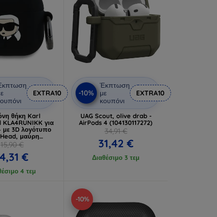
Έκπτωση
Έκπτωση
-10%
ε
EXTRA10
με
EXTRA10
ουπόνι
κουπόνι
όνη θήκη Karl
UAG Scout, olive drab -
d KLA4RUNIKK για
AirPods 4 (104130117272)
4 με 3D λογότυπο
34,91 €
 Head, μαύρη
31,42 €
LA4RUNIKK)
15,90 €
14,31 €
Διαθέσιμο 3 τεμ
θέσιμο 4 τεμ
-10%