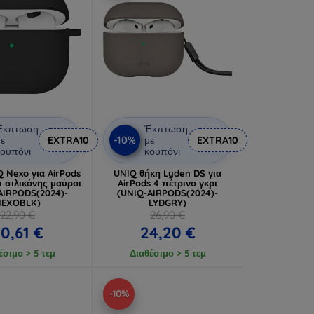
Έκπτωση
Έκπτωση
-10%
ε
EXTRA10
με
EXTRA10
ουπόνι
κουπόνι
 Nexo για AirPods
UNIQ θήκη Lyden DS για
ι σιλικόνης μαύροι
AirPods 4 πέτρινο γκρι
AIRPODS(2024)-
(UNIQ-AIRPODS(2024)-
NEXOBLK)
LYDGRY)
22,90 €
26,90 €
0,61 €
24,20 €
έσιμο > 5 τεμ
Διαθέσιμο > 5 τεμ
-10%