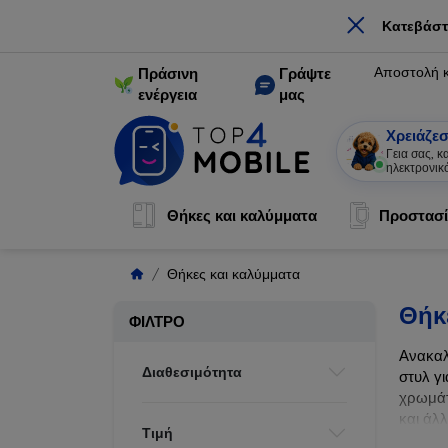
×
Κατεβάστ
Αποστολή 
Πράσινη
Γράψτε
ενέργεια
μας
Χρειάζεσ
Γεια σας, 
ηλεκτρονικ
Θήκες και καλύμματα
Προστασί
Θήκες και καλύμματα
Θήκ
ΦΊΛΤΡΟ
Ανακαλ
Διαθεσιμότητα
στυλ γι
χρωμάτ
και άλ
Τιμή
ζωής τ