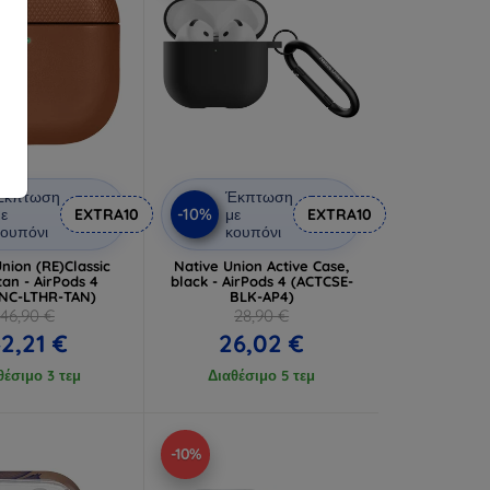
Έκπτωση
Έκπτωση
-10%
ε
EXTRA10
με
EXTRA10
ουπόνι
κουπόνι
nion (RE)Classic
Native Union Active Case,
tan - AirPods 4
black - AirPods 4 (ACTCSE-
NC-LTHR-TAN)
BLK-AP4)
46,90 €
28,90 €
2,21 €
26,02 €
θέσιμο 3 τεμ
Διαθέσιμο 5 τεμ
-10%