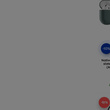
-10
Nativ
slat
(
-10%