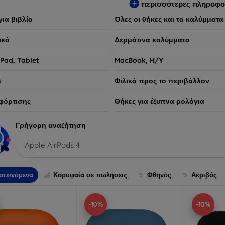
περισσότερες πληροφο
για βιβλία
Όλες οι θήκες και τα καλύμματα
ικό
Δερμάτινα καλύμματα
iPad, Tablet
MacBook, Η/Υ
s
Φιλικά προς το περιβάλλον
φόρτισης
Θήκες για έξυπνα ρολόγια
Γρήγορη αναζήτηση
Apple AirPods 4
οτεινόμενα
Κορυφαία σε πωλήσεις
Φθηνός
Ακριβός
-10%
-10%