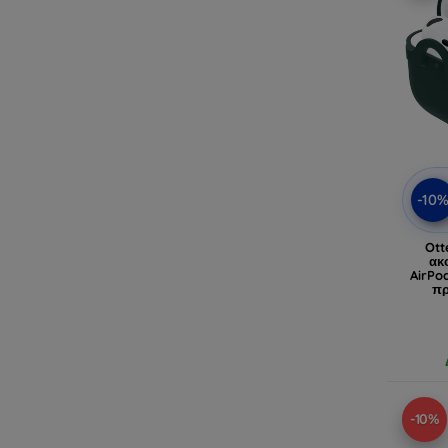
-10
Ott
ακ
AirPod
πρ
-10%