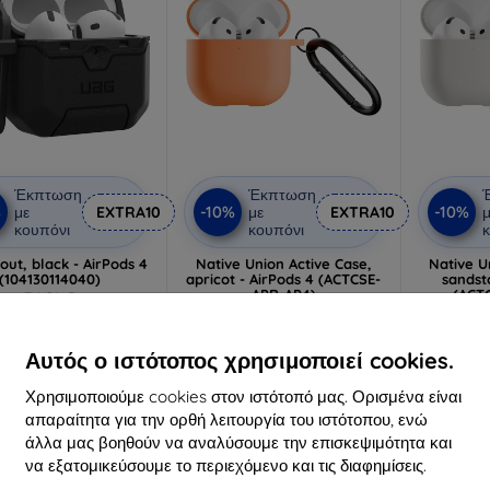
Έκπτωση
Έκπτωση
%
-10%
-10%
με
EXTRA10
με
EXTRA10
μ
κουπόνι
κουπόνι
κ
out, black - AirPods 4
Native Union Active Case,
Native U
(104130114040)
apricot - AirPods 4 (ACTCSE-
sandst
APR-AP4)
(ACT
34,91 €
28,90 €
31,42 €
26,02 €
2
Αυτός ο ιστότοπος χρησιμοποιεί cookies.
ιαθέσιμο > 5 τεμ
Διαθέσιμο 4 τεμ
Διαθ
Χρησιμοποιούμε cookies στον ιστότοπό μας. Ορισμένα είναι
απαραίτητα για την ορθή λειτουργία του ιστότοπου, ενώ
άλλα μας βοηθούν να αναλύσουμε την επισκεψιμότητα και
-10%
-10%
να εξατομικεύσουμε το περιεχόμενο και τις διαφημίσεις.