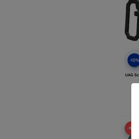
-10
UAG Sc
Δ
-10%