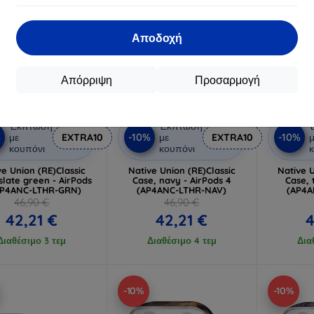
Αποδοχή
Απόρριψη
Προσαρμογή
Έκπτωση
Έκπτωση
%
-10%
-10%
με
EXTRA10
με
EXTRA10
μ
κουπόνι
κουπόνι
κ
ve Union (RE)Classic
Native Union (RE)Classic
Native U
slate green - AirPods
Case, navy - AirPods 4
Case, 
AP4ANC-LTHR-GRN)
(AP4ANC-LTHR-NAV)
(AP4A
46,90 €
46,90 €
42,21 €
42,21 €
4
Διαθέσιμο 3 τεμ
Διαθέσιμο 4 τεμ
Δια
-10%
-10%