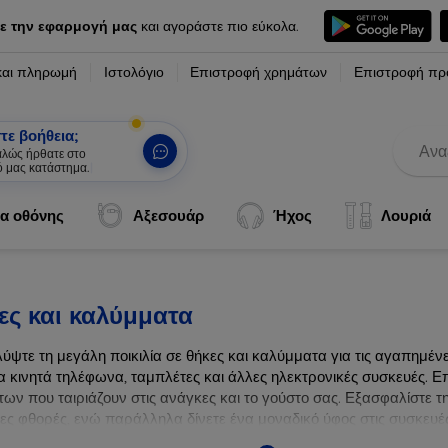
ε την εφαρμογή μας
και αγοράστε πιο εύκολα.
και πληρωμή
Ιστολόγιο
Επιστροφή χρημάτων
Επιστροφή πρ
τε βοήθεια;
καλώς ήρθατε στο
ό μας κατάστημα.
|
α οθόνης
Αξεσουάρ
Ήχος
Λουριά
ες και καλύμματα
ύψτε τη μεγάλη ποικιλία σε θήκες και καλύμματα για τις αγαπημέ
α κινητά τηλέφωνα, ταμπλέτες και άλλες ηλεκτρονικές συσκευές. Επ
ων που ταιριάζουν στις ανάγκες και το γούστο σας. Εξασφαλίστε τ
λες φθορές, ενώ παράλληλα δίνετε ένα μοναδικό ύφος στις συσκευές
ων συσκευών σας με τις κορυφαίες λύσεις μας σε θήκες και καλύμμ