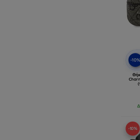
-10
Θήκ
Charm
Δ
-10%