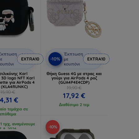
Έκπτωση
Έκπτωση
-10%
ε
EXTRA10
με
EXTRA10
ουπόνι
κουπόνι
σιλικόνης Karl
Θήκη Guess 4G με στρας και
 3D logo NFT Karl
γούρι για AirPods 4 ροζ
ette για AirPods 4
(GUA4P4E4CDP)
 (KLA4RUNKC)
19,90 €
15,90 €
17,92 €
14,31 €
Διαθέσιμο 2 τεμ
αίο τεμάχιο σε
απόθεμα
 1 τμχ, αναμένουμε
-10%
7. 8. 2026