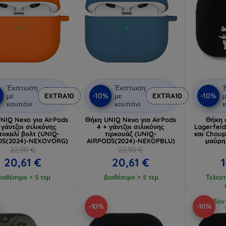
Έκπτωση
Έκπτωση
%
-10%
-10%
με
EXTRA10
με
EXTRA10
μ
κουπόνι
κουπόνι
κ
NIQ Nexo για AirPods
Θήκη UNIQ Nexo για AirPods
Θήκη 
 γάντζοι σιλικόνης
4 + γάντζοι σιλικόνης
Lagerfeld
τοκαλί βολτ (UNIQ-
τιρκουάζ (UNIQ-
και Choup
DS(2024)-NEXOVORG)
AIRPODS(2024)-NEXOPBLU)
μαύρη
22,90 €
22,90 €
20,61 €
20,61 €
ιαθέσιμο > 5 τεμ
Διαθέσιμο > 5 τεμ
Τελευτ
καθ’ οδόν
-10%
-10%