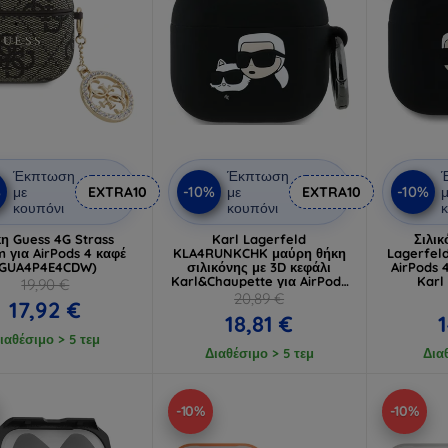
Έκπτωση
Έκπτωση
%
-10%
-10%
με
EXTRA10
με
EXTRA10
μ
κουπόνι
κουπόνι
κ
η Guess 4G Strass
Karl Lagerfeld
Σιλικ
 για AirPods 4 καφέ
KLA4RUNKCHK μαύρη θήκη
Lagerfel
(GUA4P4E4CDW)
σιλικόνης με 3D κεφάλι
AirPods 
Karl&Chaupette για AirPods
Karl
19,90 €
4
(K
20,89 €
17,92 €
18,81 €
ιαθέσιμο > 5 τεμ
Διαθέσιμο > 5 τεμ
Δια
-10%
-10%