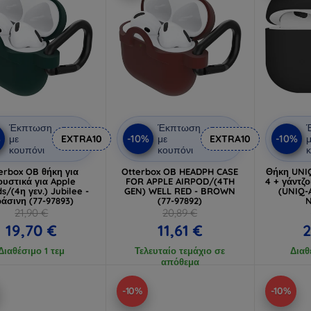
Έκπτωση
Έκπτωση
%
-10%
-10%
με
EXTRA10
με
EXTRA10
μ
κουπόνι
κουπόνι
κ
erbox OB θήκη για
Otterbox OB HEADPH CASE
Θήκη UNIQ
ουστικά για Apple
FOR APPLE AIRPOD/(4TH
4 + γάντζο
s/(4η γεν.) Jubilee -
GEN) WELL RED - BROWN
(UNIQ-
άσινη (77-97893)
(77-97892)
21,90 €
20,89 €
19,70 €
11,61 €
2
Διαθέσιμο 1 τεμ
Τελευταίο τεμάχιο σε
Διαθ
απόθεμα
-10%
-10%