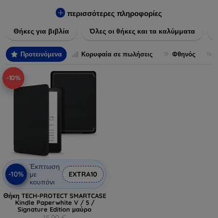
Εξασφαλίστε την απόλυτη προστασία από γρατζουνιές,
πτώσεις και άλλες φθορές, ενώ παράλληλα δίνετε ένα
περισσότερες πληροφορίες
μοναδικό ύφος στις συσκευές σας. Αναβαθμίστε την εμφάνιση
Θήκες για βιβλία
Όλες οι θήκες και τα καλύμματα
και τη διάρκεια ζωής των συσκευών σας με τις κορυφαίες
λύσεις μας σε θήκες και καλύμματα.
Προτεινόμενα
Κορυφαία σε πωλήσεις
Φθηνός
-10%
Έκπτωση
-10%
με
EXTRA10
κουπόνι
Θήκη TECH-PROTECT SMARTCASE
Kindle Paperwhite V / 5 /
Signature Edition μαύρο
15,90 €