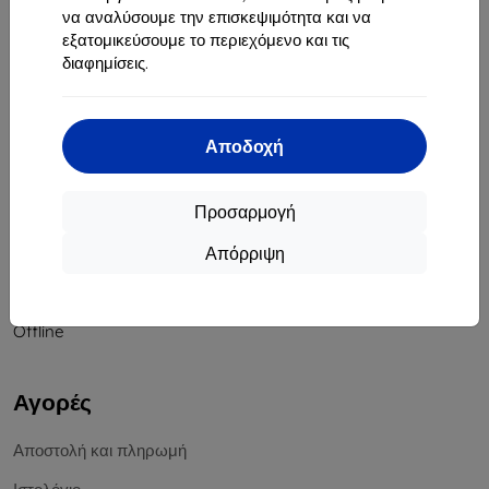
να αναλύσουμε την επισκεψιμότητα και να
Αριθμός Μητρώου Εταιρείας:
46701494
εξατομικεύσουμε το περιεχόμενο και τις
ΑΦΜ ΦΠΑ:
SK2023549671
διαφημίσεις.
Επικοινωνία
Αποδοχή
info@top4mobile.eu
Γράψτε μας
Προσαρμογή
Δευτέρα έως Παρασκευή:
Απόρριψη
Online
8:00 - 16:00
Σάββατο και Κυριακή:
Offline
Αγορές
Αποστολή και πληρωμή