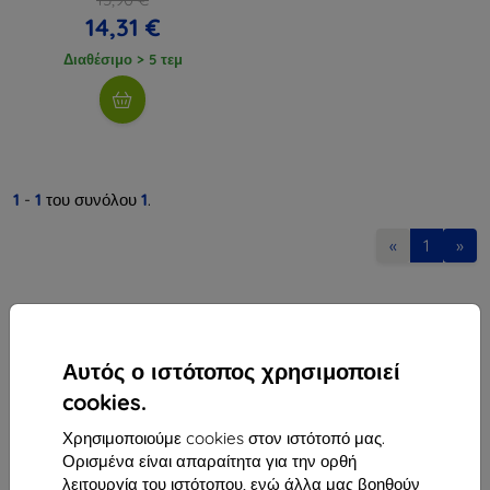
14,31 €
Διαθέσιμο > 5 τεμ
1
-
1
του συνόλου
1
.
«
1
»
Αυτός ο ιστότοπος χρησιμοποιεί
cookies.
Shield-Sk s.r.o.
Χρησιμοποιούμε cookies στον ιστότοπό μας.
Οδός Rudolfa Mocka 3750/2A
Ορισμένα είναι απαραίτητα για την ορθή
841 04 Bratislava
λειτουργία του ιστότοπου, ενώ άλλα μας βοηθούν